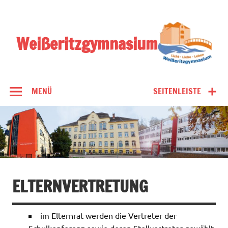
Zum
Inhalt
springen
Weißeritzgymnasium
MENÜ
SEITENLEISTE
ELTERNVERTRETUNG
im Elternrat werden die Vertreter der
Schulkonferenz sowie deren Stellvertreter gewählt